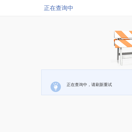
正在查询中
正在查询中，请刷新重试