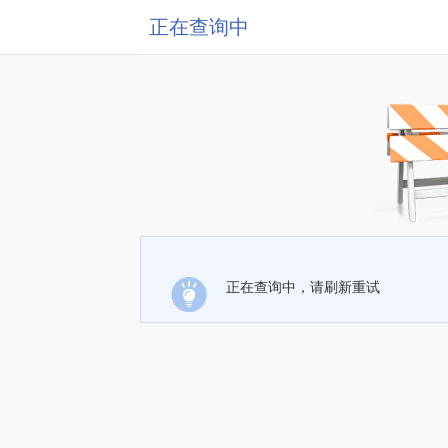
正在查询中
正在查询中，请刷新重试