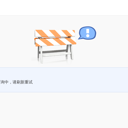
查询中，请刷新重试