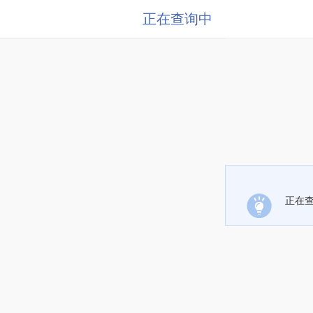
正在查询中
正在