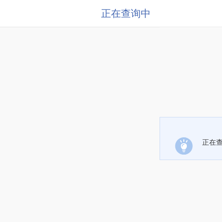
正在查询中
正在