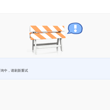
查询中，请刷新重试